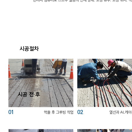
· 관리자 컴퓨터로 스노우 멜팅의 현재 상태, 고장 유무, 고장 위치,
시공절차
시공 전·후
01
02
먹줄 후 그루빙 작업
열선과 AL케이