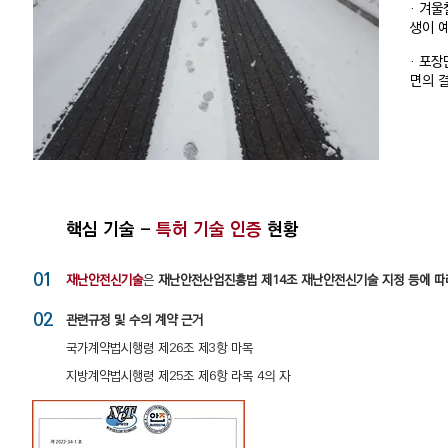
· 겨울
생이 
· 포
면의 
핵심 기술 -
특허 기술 인증
현황
01
재난안전신기술
은
재난안전산업진흥법 제14조 재난안전신기술 지정 등에 따라
02
관련규정 및 수의 계약 근거
국가계약법시행령 제26조 제3항 마목
지방계약법시행령 제25조 제6항 라목 4의 자