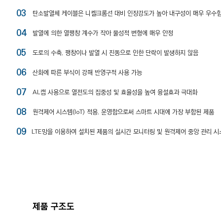
03
탄소발열체 케이블은 니켈크롬선 대비 인장강도가 높아 내구성이 매우 우수
04
발열에 의한 열팽창 계수가 작아 물성적 변형에 매우 안정
05
도로의 수축, 팽창이나 발열 시 진동으로 인한 단락이 발생하지 않음
06
산화에 따른 부식이 강해 반영구적 사용 가능
07
AL캡 사용으로 열전도의 집중성 및 효율성을 높여 융설효과 극대화
08
원격제어 시스템(IoT) 적용, 운영함으로써 스마트 시대에 가장 부합된 제품
09
LTE망을 이용하여 설치된 제품의 실시간 모니터링 및 원격제어 중앙 관리 시
제품 구조도