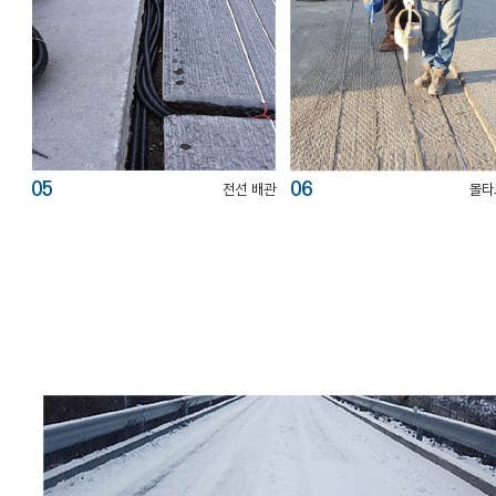
05
06
전선 배관
​몰