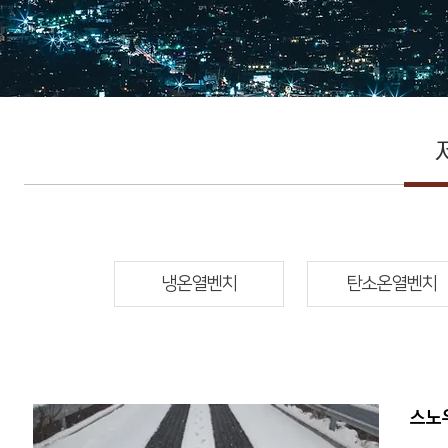
냉온열벤치
탄소온열벤치
스노우