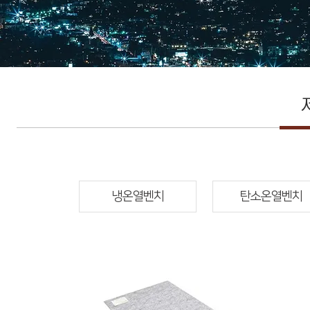
냉온열벤치
탄소온열벤치