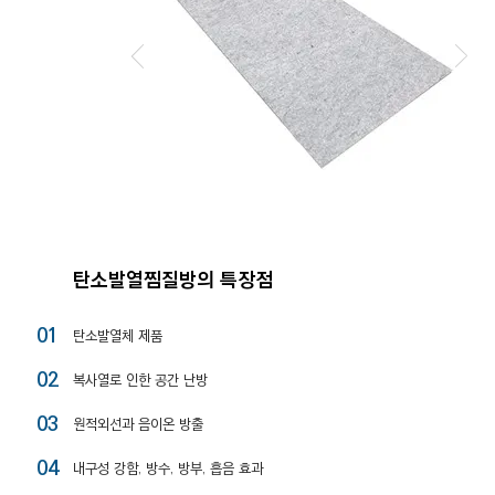
탄소발열찜질방의 특장점
01
탄소발열체 제품
02
복사열로 인한 공간 난방
03
원적외선과 음이온 방출
04
내구성 강함, 방수, 방부, 흡음 효과