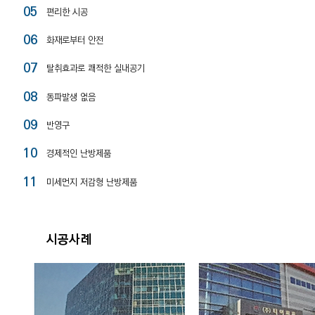
05
편리한 시공
06
화재로부터 안전
07
탈취효과로 쾌적한 실내공기
08
동파발생 없음
09
반영구
10
경제적인 난방제품
11
미세먼지 저감형 난방제품
시공사례